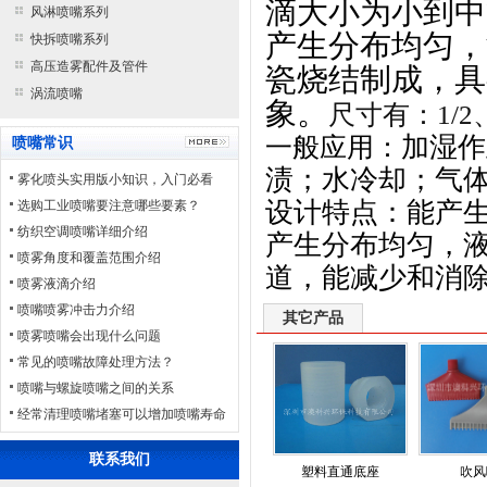
滴大小为小到中
风淋喷嘴系列
产生分布均匀，
快拆喷嘴系列
高压造雾配件及管件
瓷烧结制成，具
涡流喷嘴
象。
尺寸有：1/2
加湿作
一般应用：
喷嘴常识
渍；水冷却；气
雾化喷头实用版小知识，入门必看
设计特点：能产
选购工业喷嘴要注意哪些要素？
纺织空调喷嘴详细介绍
产生分布均匀，
喷雾角度和覆盖范围介绍
道，能减少和消
喷雾液滴介绍
喷嘴喷雾冲击力介绍
其它产品
喷雾喷嘴会出现什么问题
常见的喷嘴故障处理方法？
喷嘴与螺旋喷嘴之间的关系
经常清理喷嘴堵塞可以增加喷嘴寿命
联系我们
塑料直通底座
吹风