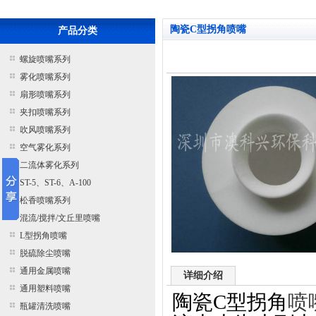
陶瓷C型拐角喷嘴
产品分类
螺旋喷嘴系列
雾化喷嘴系列
扇形喷嘴系列
夹扣喷嘴系列
吹风喷嘴系列
空气雾化系列
二流体雾化系列
ST-5、ST-6、A-100
松香喷嘴系列
混流/搅拌/文丘里喷嘴
L型拐角喷嘴
脱硫除尘喷嘴
通用金属喷嘴
详细介绍
通用塑料喷嘴
陶瓷
C
型拐角
喷
瓶罐清洗喷嘴