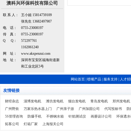
澳科兴环保科技有限公司
联 系 人：
王小姐 15814759109
张先生 13682497907
电 话：
0755-23008197
传 真：
0755-23008197
Q Q：
572297761
1162061240
网 址：
www.akxpenzui.com
地 址：
深圳市宝安区福海街道新
和工业北区5号
网站首页
|
喷嘴产品
|
服务支持
|
人才招
友情链接
财经杂志
淄博发电机
潍坊发电机
烟台发电机
青岛发电机
郑州发电机
广州野炊
万家乐热水器上门
广州亲子游
广州加固公司
代写投标书
防
5S管理咨询
防爆手机
不锈钢水箱
针焰测试仪
画册设计公司
环保透水
拓客公司
灯箱厂家
上海报关公司