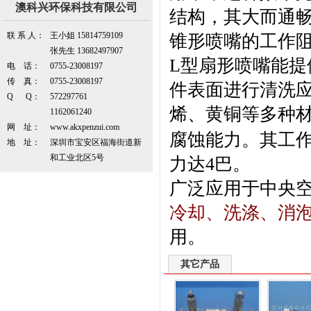
澳科兴环保科技有限公司
结构，其大而通
联 系 人：
王小姐 15814759109
锥形喷嘴的工作
张先生 13682497907
L
型扇形喷嘴能提
电 话：
0755-23008197
传 真：
0755-23008197
件表面进行清洗
Q Q：
572297761
烯、黄铜等多种
1162061240
网 址：
www.akxpenzui.com
腐蚀能力。其工
地 址：
深圳市宝安区福海街道新
和工业北区5号
力达
4
巴。
广泛应用于中央
冷却、洗涤、消
用
。
其它产品