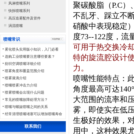
聚碳酸脂（
P.C
）
风淋喷嘴系列
快拆喷嘴系列
不乱牙、踩立不
高压造雾配件及管件
硝酸中表现稳定
涡流喷嘴
度
73--122
度，流
喷嘴常识
可用于热交换冷
雾化喷头实用版小知识，入门必看
特的旋流腔设计
选购工业喷嘴要注意哪些要素？
纺织空调喷嘴详细介绍
力
。
喷雾角度和覆盖范围介绍
喷嘴性能特点：
喷雾液滴介绍
喷嘴喷雾冲击力介绍
角度最高可达
140
喷雾喷嘴会出现什么问题
大范围的流率和
常见的喷嘴故障处理方法？
喷嘴与螺旋喷嘴之间的关系
雾，即使实在低
经常清理喷嘴堵塞可以增加喷嘴寿命
生极好的效果，
联系我们
用中，这种效果