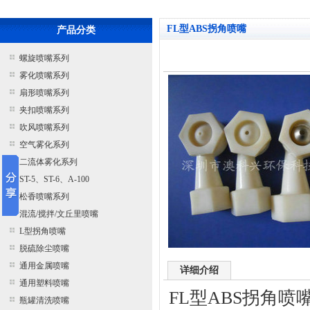
FL型ABS拐角喷嘴
产品分类
螺旋喷嘴系列
雾化喷嘴系列
扇形喷嘴系列
夹扣喷嘴系列
吹风喷嘴系列
空气雾化系列
二流体雾化系列
ST-5、ST-6、A-100
松香喷嘴系列
混流/搅拌/文丘里喷嘴
L型拐角喷嘴
脱硫除尘喷嘴
通用金属喷嘴
详细介绍
通用塑料喷嘴
FL型ABS拐角喷
瓶罐清洗喷嘴